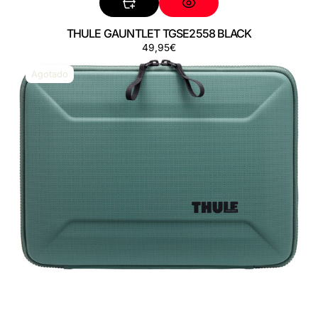
THULE GAUNTLET TGSE2558 BLACK
Precio
49,95€
THULE
regular
GAUNTLET
Agotado
TGSE2558
HAZY
GREEN