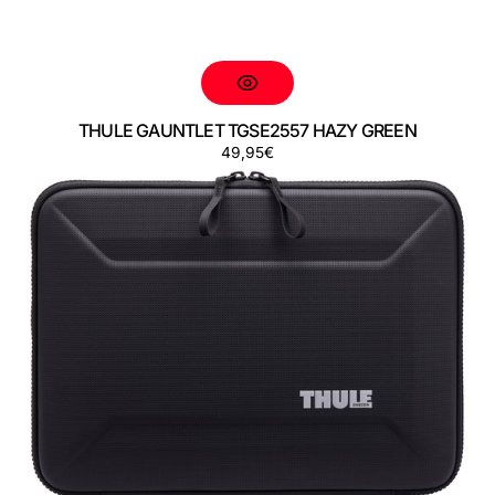
THULE GAUNTLET TGSE2557 HAZY GREEN
Precio
49,95€
THULE
regular
GAUNTLET
TGSE2558
BLACK