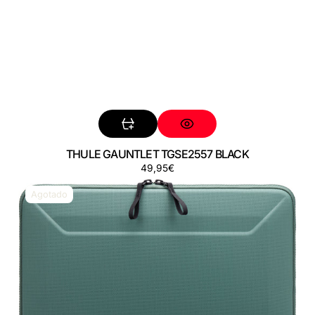
THULE GAUNTLET TGSE2557 BLACK
Precio
49,95€
THULE
regular
GAUNTLET
Agotado
TGSE2557
HAZY
GREEN