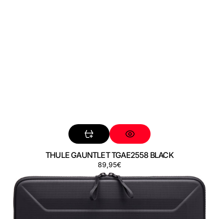
THULE GAUNTLET TGAE2558 BLACK
Precio
89,95€
THULE
regular
GAUNTLET
TGSE2557
BLACK