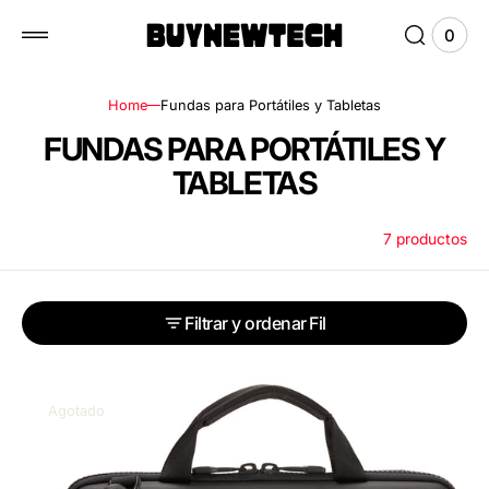
r al
enido
0
0
Ver
elem
carri
Home
Fundas para Portátiles y Tabletas
R
FUNDAS PARA PORTÁTILES Y
E
TABLETAS
C
7 productos
O
P
I
Filtrar y ordenar
L
A
THULE
C
GAUNTLET
Agotado
TGAE2358
I
BLACK
Ó