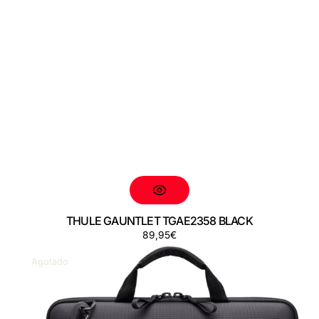
THULE GAUNTLET TGAE2358 BLACK
Precio
89,95€
THULE
regular
GAUNTLET
Agotado
TGAE2557
BLACK