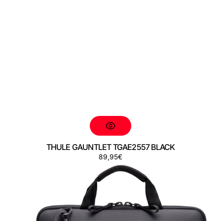
THULE GAUNTLET TGAE2557 BLACK
Precio
89,95€
THULE
regular
GAUNTLET
TGAE2558
BLACK