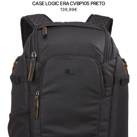
CASE LOGIC ERA CVBP105 PRETO
Preço
139,99€
CASE
LOGIC
VISO
CVBP106
PRETO