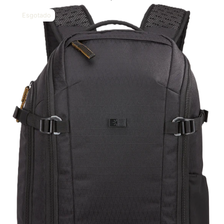
CASE
LOGIC
Esgotado
ERA
CVBP105
PRETO