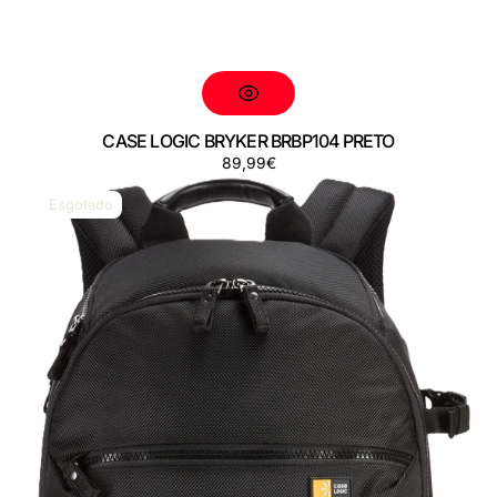
CASE LOGIC BRYKER BRBP104 PRETO
Preço
89,99€
CASE
LOGIC
Esgotado
BRYKER
BRBP106
PRETO