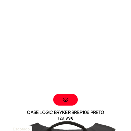
CASE LOGIC BRYKER BRBP106 PRETO
Preço
129,99€
CASE
LOGIC
Esgotado