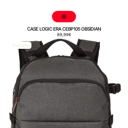
CASE LOGIC ERA CEBP105 OBSIDIAN
Preço
89,99€
CASE
LOGIC
Esgotado
ERA
CEBP106
OBSIDIAN