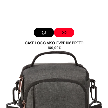
CASE LOGIC VISO CVBP106 PRETO
Preço
169,99€
CASE
LOGIC
ERA
CECS102
OBSIDIAN