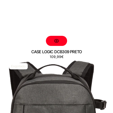
CASE LOGIC DCB309 PRETO
Preço
109,99€
CASE
LOGIC
Esgotado
ERA
CEBP105
OBSIDIAN