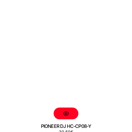
PIONEER DJ HC-CP08-Y
Preço