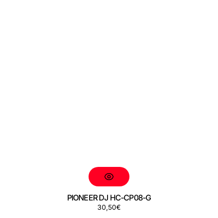
PIONEER DJ HC-CP08-G
Preço
30,50€
PIONEER