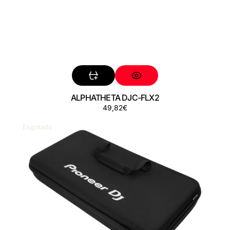
ALPHATHETA DJC-FLX2
Preço
49,82€
PIONEER
DJ
Esgotado
DJC-
REV1
BAG