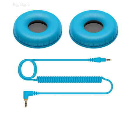
DJ
Esgotado
HC-
CP08-
L