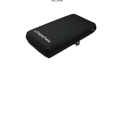
30,50€
ALPHATHETA
DJC-
FLX2