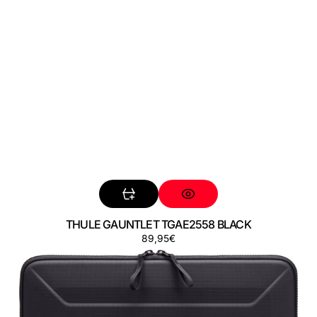
THULE GAUNTLET TGAE2558 BLACK
Preço
89,95€
THULE
GAUNTLET
TGSE2557
BLACK