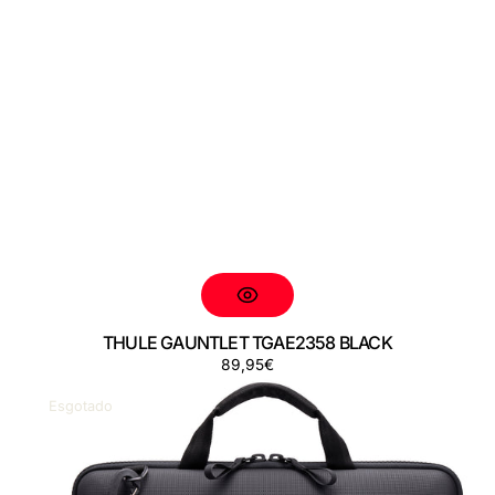
THULE GAUNTLET TGAE2358 BLACK
Preço
89,95€
THULE
GAUNTLET
Esgotado
TGAE2557
BLACK