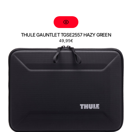
THULE GAUNTLET TGSE2557 HAZY GREEN
Preço
49,95€
THULE
GAUNTLET
TGSE2558
BLACK