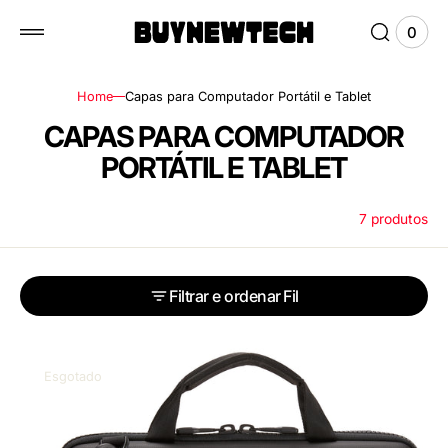
ximo
0
0
Ver
items
Carri
Home
Capas para Computador Portátil e Tablet
C
CAPAS PARA COMPUTADOR
O
PORTÁTIL E TABLET
L
7 produtos
E
Ç
Ã
Filtrar e ordenar
O
:
THULE
GAUNTLET
Esgotado
TGAE2358
BLACK