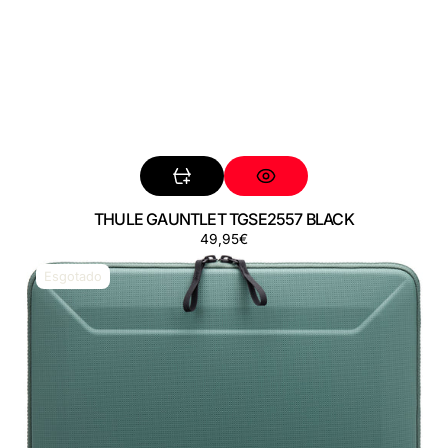
THULE GAUNTLET TGSE2557 BLACK
Preço
49,95€
THULE
GAUNTLET
Esgotado
TGSE2557
HAZY
GREEN