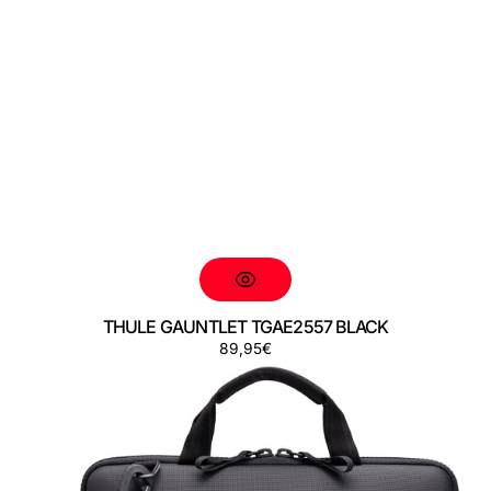
THULE GAUNTLET TGAE2557 BLACK
Preço
89,95€
THULE
GAUNTLET
TGAE2558
BLACK