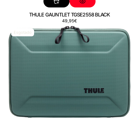
THULE GAUNTLET TGSE2558 BLACK
Preço
49,95€
THULE
GAUNTLET
Esgotado
TGSE2558
HAZY
GREEN