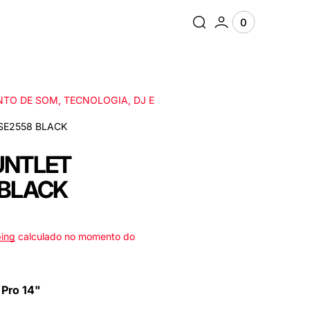
0
0
Ver
items
Carrinho
TO DE SOM, TECNOLOGIA, DJ E
SE2558 BLACK
UNTLET
 BLACK
ping
calculado no momento do
Pro 14"