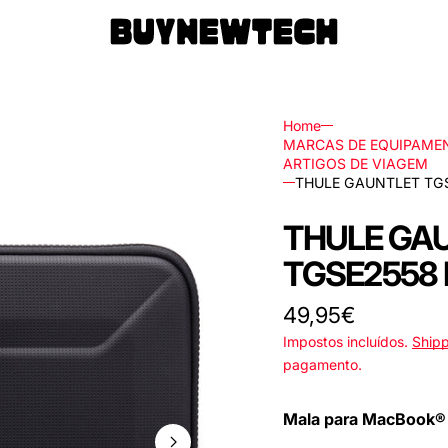
Home
MARCAS DE EQUIPAMEN
ARTIGOS DE VIAGEM
THULE GAUNTLET TG
a
o
THULE GA
e
TGSE2558
Preço
49,95€
Impostos incluídos.
Ship
pagamento.
e
Mala para MacBook® 