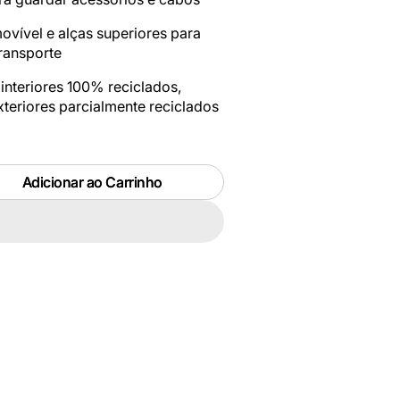
vível e alças superiores para
ransporte
 interiores 100% reciclados,
teriores parcialmente reciclados
Adicionar ao Carrinho
r
de
ET
58