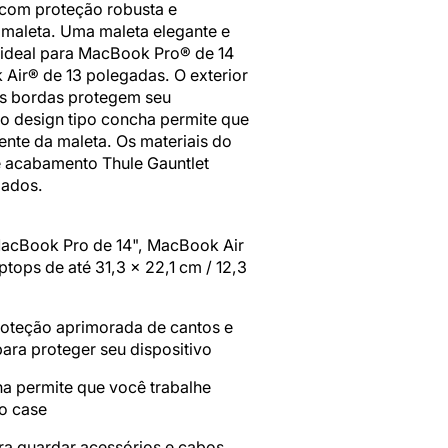
Abrir
com proteção robusta e
multimédia
a maleta. Uma
maleta elegante e
2
 ideal para MacBook Pro® de 14
na
Air® de 13 polegadas. O exterior
vista
as bordas protegem seu
de
 o design tipo concha permite que
galeria
ente da maleta. Os materiais do
e acabamento Thule Gauntlet
lados.
acBook Pro de 14", MacBook Air
ptops de até 31,3 x 22,1 cm / 12,3
proteção aprimorada de cantos e
ara proteger seu dispositivo
a permite que você trabalhe
do case
ra guardar acessórios e cabos