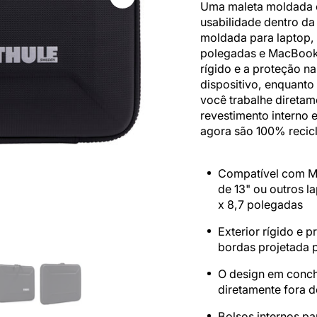
Uma maleta moldada 
a
usabilidade dentro d
moldada para laptop,
polegadas e MacBook 
rígido e a proteção n
dispositivo, enquanto
você trabalhe diretam
revestimento interno 
agora são 100% recic
Compatível com M
de 13" ou outros la
x 8,7 polegadas
Exterior rígido e 
bordas projetada p
O design em conch
diretamente fora 
Bolsos internos pa