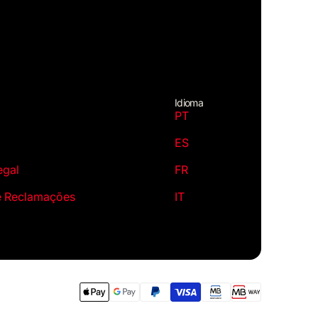
Idioma
PT
ES
egal
FR
e Reclamações
IT