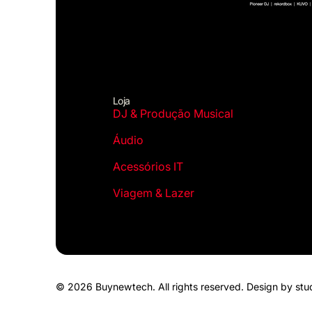
Loja
DJ & Produção Musical
Áudio
Acessórios IT
Viagem & Lazer
© 2026 Buynewtech. All rights reserved.
Design by stu