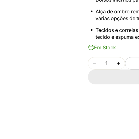
Alça de ombro remo
várias opções de t
Tecidos e correias
tecido e espuma ex
Em Stock
Quantidade
Diminuir
Aumenta
quantidade
quantida
para
para
THULE
THULE
GAUNTLET
GAUNTL
TGSE2558
TGSE25
BLACK
BLACK